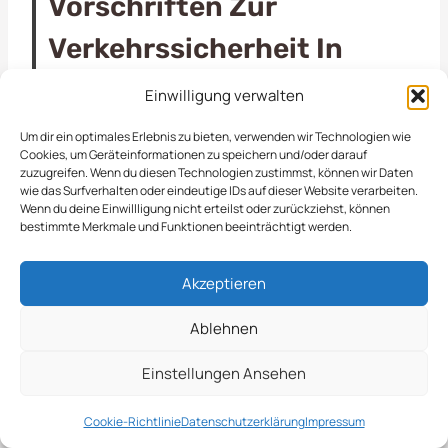
Vorschriften Zur
Verkehrssicherheit In
Recke
Einwilligung verwalten
Um dir ein optimales Erlebnis zu bieten, verwenden wir Technologien wie
In Recke sind wir Ihr zuverlässiger Partner, wenn
Cookies, um Geräteinformationen zu speichern und/oder darauf
zuzugreifen. Wenn du diesen Technologien zustimmst, können wir Daten
es um die Bekämpfung von Eisglätte geht. Die
wie das Surfverhalten oder eindeutige IDs auf dieser Website verarbeiten.
winterlichen Bedingungen können insbesondere
Wenn du deine Einwillligung nicht erteilst oder zurückziehst, können
bestimmte Merkmale und Funktionen beeinträchtigt werden.
für Gewerbe und Kommunen eine
Herausforderung darstellen. Unsere
Akzeptieren
professionellen Dienstleistungen gewährleisten,
dass Gehwege, Parkplätze und öffentliche Plätze
Ablehnen
sicher und rutschfest bleiben. Mit modernster
Technik und hochwertigen Materialien sorgen wir
Einstellungen Ansehen
dafür, dass die Eisglätte schnell und effizient
Cookie-Richtlinie
Datenschutzerklärung
Impressum
beseitigt wird. Dabei legen wir großen Wert auf