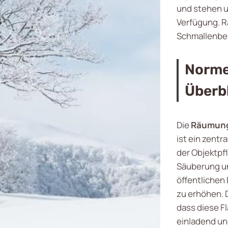
und stehen u
Verfügung. R
Schmallenbe
Norme
Überb
Die
Räumung 
ist ein zentr
der Objektpf
Säuberung un
öffentlichen 
zu erhöhen. 
dass diese F
einladend und