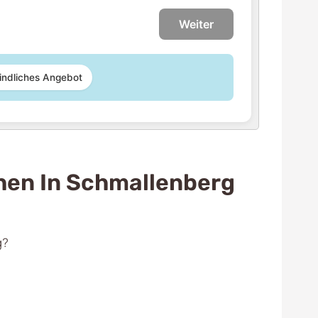
Weiter
indliches Angebot
hen In Schmallenberg
g?