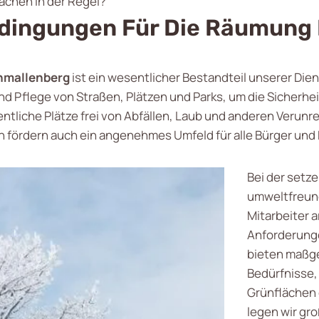
ächen in der Regel?
dingungen Für Die Räumung 
chmallenberg
ist ein wesentlicher Bestandteil unserer Dien
 Pflege von Straßen, Plätzen und Parks, um die Sicherheit
tliche Plätze frei von Abfällen, Laub und anderen Verunre
n fördern auch ein angenehmes Umfeld für alle Bürger un
Bei der
setze
umweltfreun
Mitarbeiter a
Anforderunge
bieten maßge
Bedürfnisse,
Grünflächen 
legen wir gr