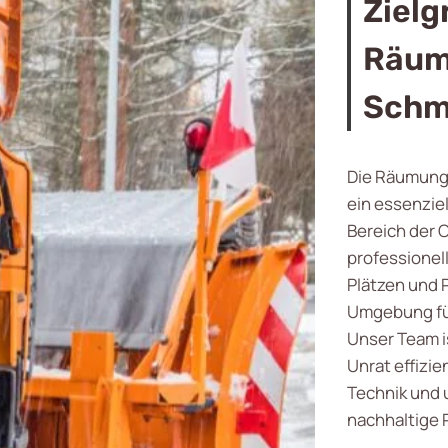
Zielg
Räum
Schm
Die Räumung 
ein essenziel
Bereich der 
professionel
Plätzen und 
Umgebung für
Unser Team is
Unrat effizi
Technik und 
nachhaltige 