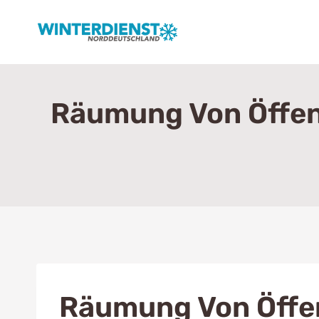
Zum
Inhalt
springen
Räumung Von Öffent
Räumung Von Öffen