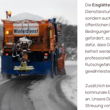
Die
Eisglätt
Dienstleistun
sondern auch
öffentlichen 
Bedingungen 
gefordert, sc
dafür, dass 
befreit werd
professionel
Rutschgefahr 
gewährleiste
Zusätzlich b
kommunale E
an. Unsere D
Streuung von