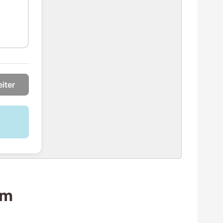
iter
lm