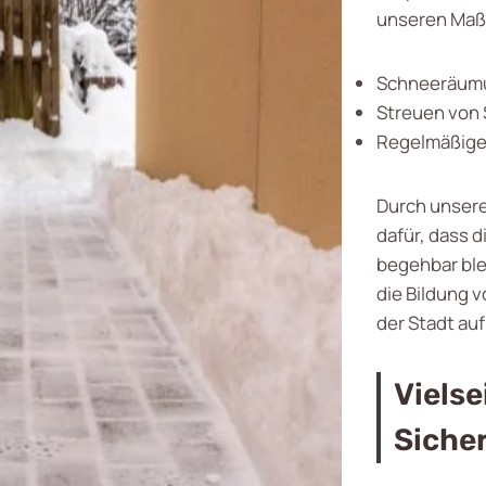
unseren Maß
Schneeräum
Streuen von 
Regelmäßige 
Durch unsere
dafür, dass 
begehbar ble
die Bildung v
der Stadt au
Vielse
Siche