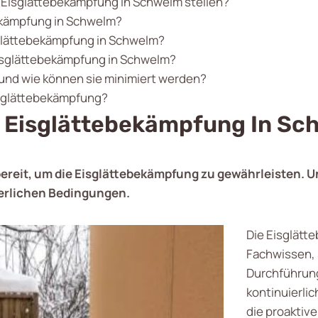
r Eisglättebekämpfung in Schwelm stellen?
bekämpfung in Schwelm?
sglättebekämpfung in Schwelm?
Eisglättebekämpfung in Schwelm?
 und wie können sie minimiert werden?
isglättebekämpfung?
r Eisglättebekämpfung In S
ereit, um die Eisglättebekämpfung zu gewährleisten. Un
nterlichen Bedingungen.
Die Eisglätt
Fachwissen, 
Durchführung
kontinuierl
die proaktiv