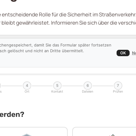
 entscheidende Rolle für die Sicherheit im Straßenverkeh
er bleibt gewährleistet. Informieren Sie sich über die vers
chengespeichert, damit Sie das Formular später fortsetzen
h gelöscht und nicht an Dritte übermittelt.
OK
N
4
5
6
7
s
Ort
Kontakt
Dateien
Prüfen
Werden?