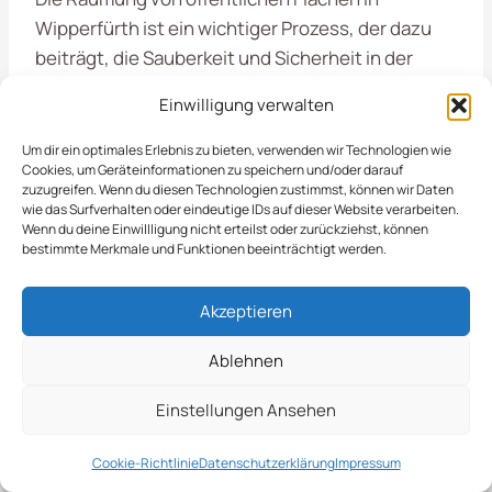
Wipperfürth ist ein wichtiger Prozess, der dazu
beiträgt, die Sauberkeit und Sicherheit in der
Stadt zu gewährleisten. Durch regelmäßige
Einwilligung verwalten
Maßnahmen werden die Flächen von Unrat und
anderen Hindernissen befreit, was sowohl den
Um dir ein optimales Erlebnis zu bieten, verwenden wir Technologien wie
Cookies, um Geräteinformationen zu speichern und/oder darauf
Anwohnern als auch den Besuchern
zuzugreifen. Wenn du diesen Technologien zustimmst, können wir Daten
zugutekommt.
wie das Surfverhalten oder eindeutige IDs auf dieser Website verarbeiten.
Wenn du deine Einwillligung nicht erteilst oder zurückziehst, können
bestimmte Merkmale und Funktionen beeinträchtigt werden.
Optimale Vorgehensweise
Akzeptieren
Für Saubere Stadtbilder
Ablehnen
Die
Räumung von öffentlichen Flächen in
Einstellungen Ansehen
Wipperfürth
ist ein essenzieller Bestandteil
unserer Objektpflege. Wir sorgen dafür, dass
Cookie-Richtlinie
Datenschutzerklärung
Impressum
Plätze, Straßen und Grünanlagen stets sauber