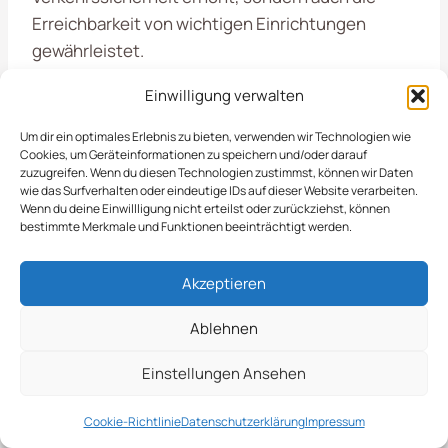
Erreichbarkeit von wichtigen Einrichtungen
gewährleistet.
Einwilligung verwalten
Planung Und
Um dir ein optimales Erlebnis zu bieten, verwenden wir Technologien wie
Durchführung Bei
Cookies, um Geräteinformationen zu speichern und/oder darauf
zuzugreifen. Wenn du diesen Technologien zustimmst, können wir Daten
wie das Surfverhalten oder eindeutige IDs auf dieser Website verarbeiten.
Winterlichen Bedingungen
Wenn du deine Einwillligung nicht erteilst oder zurückziehst, können
bestimmte Merkmale und Funktionen beeinträchtigt werden.
In
Halstenbek
bleibt auch in der kalten Jahreszeit
Akzeptieren
der Winterdienst ein wichtiger Aspekt, um die
Sicherheit und Zugänglichkeit der Straßen zu
Ablehnen
gewährleisten. Ihre Zufriedenheit steht bei uns
Einstellungen Ansehen
an erster Stelle, und wir sind bereit, die
Herausforderungen des Winters gemeinsam zu
Cookie-Richtlinie
Datenschutzerklärung
Impressum
meistern.