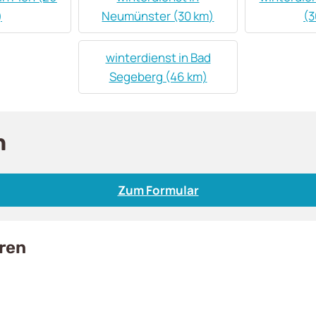
)
Neumünster (30 km)
(3
winterdienst in Bad
Segeberg (46 km)
n
Zum Formular
eren