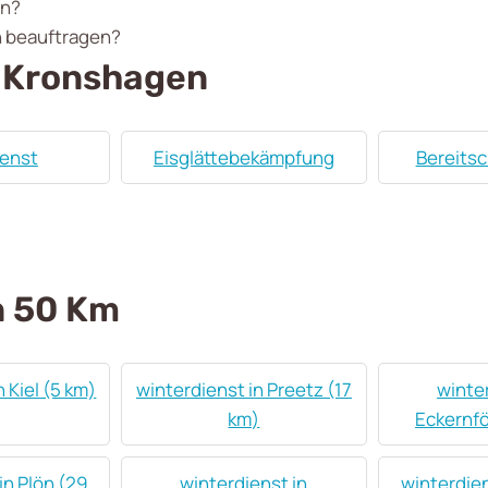
en?
n beauftragen?
n Kronshagen
ienst
Eisglättebekämpfung
Bereitsc
n 50 Km
 Kiel (5 km)
winterdienst in Preetz (17
winter
km)
Eckernfö
in Plön (29
winterdienst in
winterdien