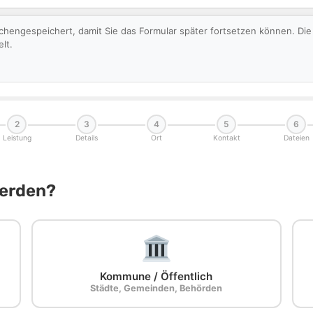
schengespeichert, damit Sie das Formular später fortsetzen können. D
lt.
2
3
4
5
6
Leistung
Details
Ort
Kontakt
Dateien
Werden?
Kommune / Öffentlich
Städte, Gemeinden, Behörden