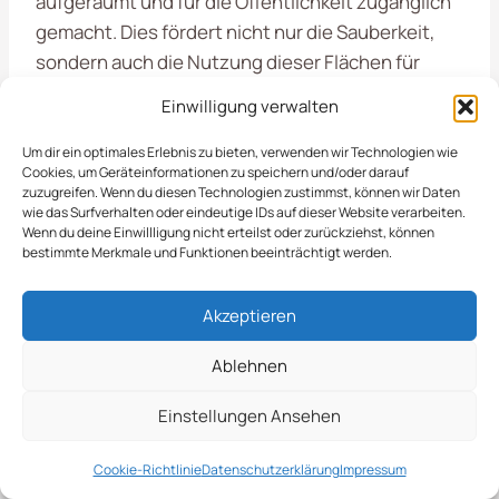
aufgeräumt und für die Öffentlichkeit zugänglich
gemacht. Dies fördert nicht nur die Sauberkeit,
sondern auch die Nutzung dieser Flächen für
Freizeitaktivitäten und Veranstaltungen.
Einwilligung verwalten
Um dir ein optimales Erlebnis zu bieten, verwenden wir Technologien wie
Unser Vorgehen Für
Cookies, um Geräteinformationen zu speichern und/oder darauf
zuzugreifen. Wenn du diesen Technologien zustimmst, können wir Daten
Saubere Umgebungen
wie das Surfverhalten oder eindeutige IDs auf dieser Website verarbeiten.
Wenn du deine Einwillligung nicht erteilst oder zurückziehst, können
bestimmte Merkmale und Funktionen beeinträchtigt werden.
Die
Räumung von öffentlichen Flächen
in
Akzeptieren
Malente
ist ein wichtiger Bestandteil unserer
Dienstleistungen im Bereich der Objektpflege.
Ablehnen
Wir verstehen, wie entscheidend gepflegte und
saubere Flächen für das Erscheinungsbild und die
Einstellungen Ansehen
Nutzung von Stadtgebieten sind. Unser Team
kümmert sich um die regelmäßige Reinigung und
Cookie-Richtlinie
Datenschutzerklärung
Impressum
Instandhaltung von Straßen, Plätzen und Parks,