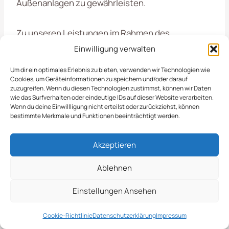
Außenanlagen zu gewährleisten.
Zu unseren Leistungen im Rahmen des
Notfallservices in Quickborn gehören schnelle
Einwilligung verwalten
Reaktionszeiten, professionelle Unterstützung
Um dir ein optimales Erlebnis zu bieten, verwenden wir Technologien wie
und umfassende Lösungen für verschiedene
Cookies, um Geräteinformationen zu speichern und/oder darauf
Notfälle. Wir sind jederzeit für Sie da, um Ihnen in
zuzugreifen. Wenn du diesen Technologien zustimmst, können wir Daten
wie das Surfverhalten oder eindeutige IDs auf dieser Website verarbeiten.
kritischen Situationen zu helfen.
Wenn du deine Einwillligung nicht erteilst oder zurückziehst, können
bestimmte Merkmale und Funktionen beeinträchtigt werden.
Akute Pflege von Grünflächen
Akzeptieren
Reparatur von Zäunen und anderen
Strukturen
Ablehnen
Entfernung von gefährlichen Ästen oder
Bäumen
Einstellungen Ansehen
Bereitstellung von
Erosionsschutzmaßnahmen
Cookie-Richtlinie
Datenschutzerklärung
Impressum