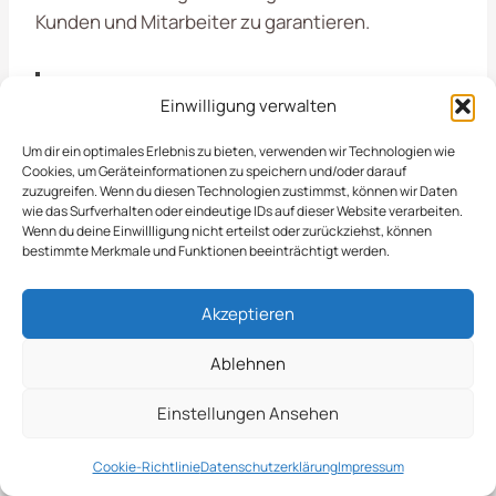
Kunden und Mitarbeiter zu garantieren.
Termine Und
Einwilligung verwalten
Einsatzzeiten Für Den
Um dir ein optimales Erlebnis zu bieten, verwenden wir Technologien wie
Cookies, um Geräteinformationen zu speichern und/oder darauf
zuzugreifen. Wenn du diesen Technologien zustimmst, können wir Daten
Winterdienst
wie das Surfverhalten oder eindeutige IDs auf dieser Website verarbeiten.
Wenn du deine Einwillligung nicht erteilst oder zurückziehst, können
bestimmte Merkmale und Funktionen beeinträchtigt werden.
Der Winterdienst in Ratekau bietet umfassende
Leistungen, die für die Sicherheit und Mobilität
Akzeptieren
der Bürger während der kalten Jahreszeit
unerlässlich sind. Dazu gehören das Räumen von
Ablehnen
Schnee, das Streuen von Salz und die
Einstellungen Ansehen
Gewährleistung von sicheren Gehwegen. Diese
Maßnahmen tragen dazu bei, Unfälle zu
Cookie-Richtlinie
Datenschutzerklärung
Impressum
vermeiden und die Erreichbarkeit von wichtigen