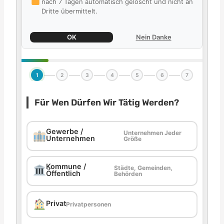
nach 7 Tagen automatisch gelöscht und nicht an
Dritte übermittelt.
OK
Nein Danke
1
2
3
4
5
6
7
Für Wen Dürfen Wir Tätig Werden?
Gewerbe /
Unternehmen Jeder
Unternehmen
Größe
Kommune /
Städte, Gemeinden,
Öffentlich
Behörden
Privat
Privatpersonen