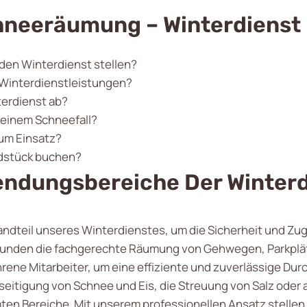
hneeräumung – Winterdienst
 den Winterdienst stellen?
 Winterdienstleistungen?
erdienst ab?
 einem Schneefall?
um Einsatz?
ndstück buchen?
ndungsbereiche Der Winterd
andteil unseres Winterdienstes, um die Sicherheit und Zugä
Kunden die fachgerechte Räumung von Gehwegen, Parkplät
rene Mitarbeiter, um eine effiziente und zuverlässige Du
seitigung von Schnee und Eis, die Streuung von Salz oder 
n Bereiche. Mit unserem professionellen Ansatz stellen w