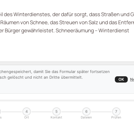
l des Winterdienstes, der dafür sorgt, dass Straßen und G
Räumen von Schnee, das Streuen von Salz und das Entferne
 der Bürger gewährleistet. Schneeräumung – Winterdienst
chengespeichert, damit Sie das Formular später fortsetzen
h gelöscht und nicht an Dritte übermittelt.
OK
N
4
5
6
7
s
Ort
Kontakt
Dateien
Prüfen