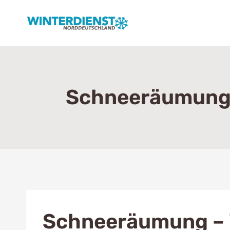
Zum
Inhalt
springen
Schneeräumung –
Schneeräumung – 