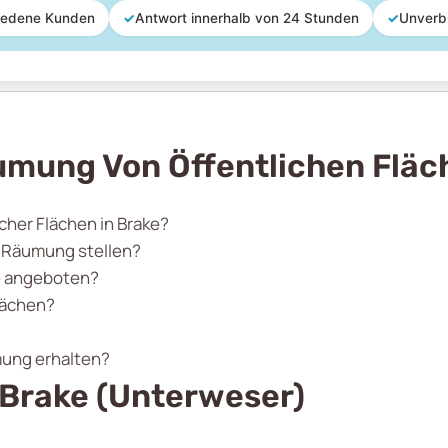
iedene Kunden
✓
Antwort innerhalb von 24 Stunden
✓
Unverb
umung Von Öffentlichen Fläc
cher Flächen in Brake?
r Räumung stellen?
e angeboten?
lächen?
mung erhalten?
 Brake (Unterweser)