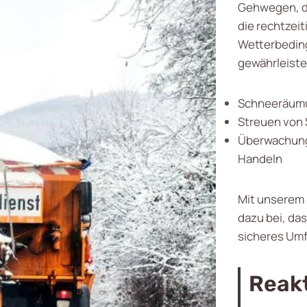
Gehwegen, da
die rechtzeit
Wetterbeding
gewährleiste
Schneeräumu
Streuen von 
Überwachung
Handeln
Mit unserem 
dazu bei, da
sicheres Umf
Reak