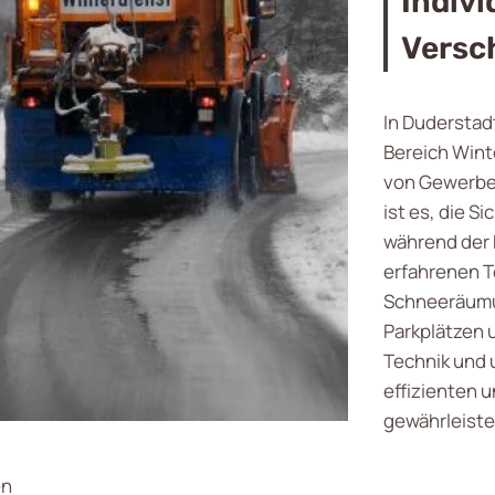
Indivi
Versc
In Duderstad
Bereich Winte
von Gewerbe
ist es, die S
während der 
erfahrenen T
Schneeräumu
Parkplätzen 
Technik und 
effizienten 
gewährleiste
en