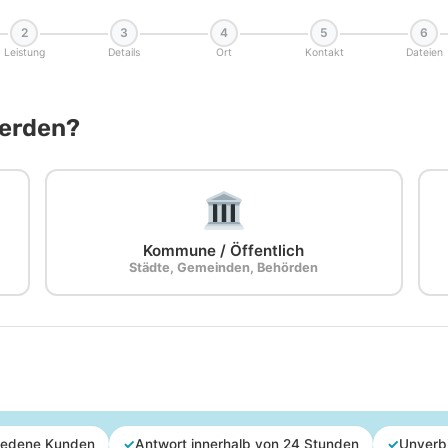
2
3
4
5
6
Leistung
Details
Ort
Kontakt
Dateien
Werden?
Kommune / Öffentlich
Städte, Gemeinden, Behörden
iedene Kunden
✓
Antwort innerhalb von 24 Stunden
✓
Unverb