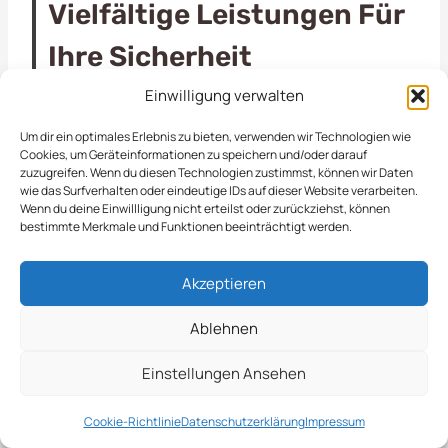
Vielfältige Leistungen Für
Ihre Sicherheit
Einwilligung verwalten
Unser Notfallservice in
Duderstadt
steht Ihnen
Um dir ein optimales Erlebnis zu bieten, verwenden wir Technologien wie
rund um die Uhr zur Verfügung, um dringende
Cookies, um Geräteinformationen zu speichern und/oder darauf
zuzugreifen. Wenn du diesen Technologien zustimmst, können wir Daten
Anliegen in der Objektpflege schnell und effizient
wie das Surfverhalten oder eindeutige IDs auf dieser Website verarbeiten.
zu bearbeiten. Ob es um unerwartete Schäden an
Wenn du deine Einwillligung nicht erteilst oder zurückziehst, können
bestimmte Merkmale und Funktionen beeinträchtigt werden.
Grünflächen, die Pflege von Außenanlagen oder
die Beseitigung von Gefahrenquellen geht, wir
Akzeptieren
sind stets bereit, um die Situation umgehend zu
bewältigen. Unsere erfahrenen Teams arbeiten
Ablehnen
eng mit Gewerben und Kommunen zusammen,
um sicherzustellen, dass die Landschaften in
Einstellungen Ansehen
Duderstadt
in einem optimalen Zustand bleiben.
Wir setzen auf moderne Techniken und
Cookie-Richtlinie
Datenschutzerklärung
Impressum
Materialien, um die bestmöglichen Ergebnisse zu