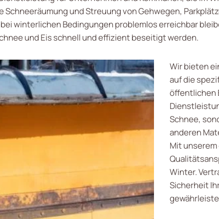
e Schneeräumung und Streuung von Gehwegen, Parkplätze
h bei winterlichen Bedingungen problemlos erreichbar blei
hnee und Eis schnell und effizient beseitigt werden.
Wir bieten e
auf die spez
öffentlichen
Dienstleistu
Schnee, sond
anderen Mate
Mit unserem
Qualitätsansp
Winter. Vertr
Sicherheit Ih
gewährleiste