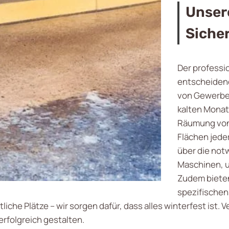
Unser
Siche
Der professi
entscheidend
von Gewerbe 
kalten Monat
Räumung von 
Flächen jede
über die not
Maschinen, u
Zudem bieten 
spezifischen
iche Plätze – wir sorgen dafür, dass alles winterfest ist. 
erfolgreich gestalten.