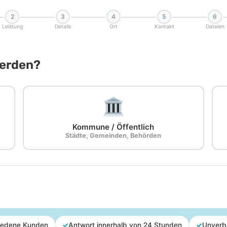
2
3
4
5
6
Leistung
Details
Ort
Kontakt
Dateien
Werden?
Kommune / Öffentlich
Städte, Gemeinden, Behörden
iedene Kunden
✓
Antwort innerhalb von 24 Stunden
✓
Unverb