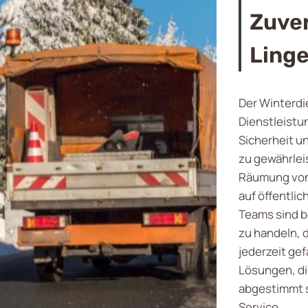
Zuver
Ling
Der Winterdi
Dienstleist
Sicherheit un
zu gewährlei
Räumung von 
auf öffentli
Teams sind b
zu handeln, 
jederzeit gef
Lösungen, di
abgestimmt s
Service.