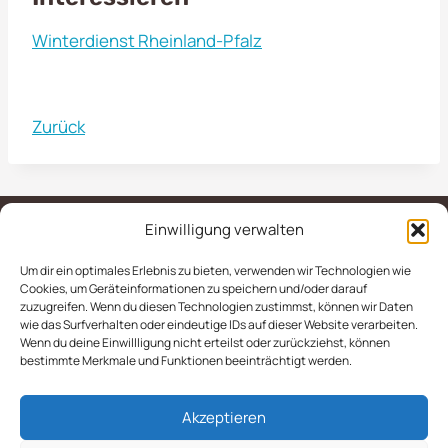
Winterdienst Rheinland-Pfalz
Zurück
Einwilligung verwalten
Um dir ein optimales Erlebnis zu bieten, verwenden wir Technologien wie
IMPRESSUM
AGB
Cookies, um Geräteinformationen zu speichern und/oder darauf
zuzugreifen. Wenn du diesen Technologien zustimmst, können wir Daten
DATENSCHUTZERKLÄRUNG
wie das Surfverhalten oder eindeutige IDs auf dieser Website verarbeiten.
Wenn du deine Einwillligung nicht erteilst oder zurückziehst, können
COOKIE-RICHTLINIE (EU)
bestimmte Merkmale und Funktionen beeinträchtigt werden.
Akzeptieren