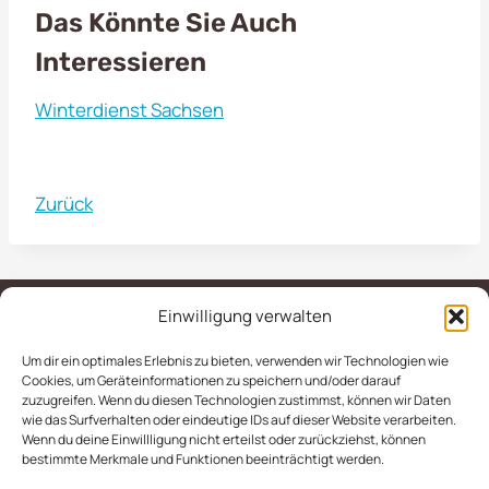
Das Könnte Sie Auch
Interessieren
Winterdienst Sachsen
Zurück
Einwilligung verwalten
Um dir ein optimales Erlebnis zu bieten, verwenden wir Technologien wie
IMPRESSUM
AGB
Cookies, um Geräteinformationen zu speichern und/oder darauf
zuzugreifen. Wenn du diesen Technologien zustimmst, können wir Daten
DATENSCHUTZERKLÄRUNG
wie das Surfverhalten oder eindeutige IDs auf dieser Website verarbeiten.
Wenn du deine Einwillligung nicht erteilst oder zurückziehst, können
COOKIE-RICHTLINIE (EU)
bestimmte Merkmale und Funktionen beeinträchtigt werden.