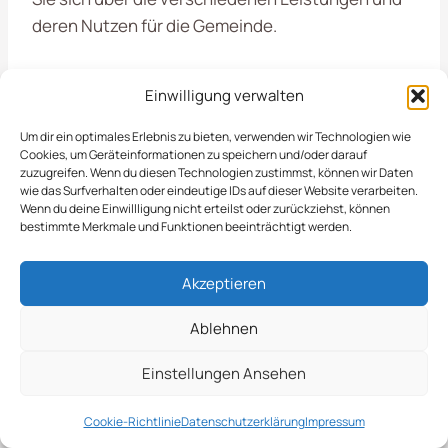
deren Nutzen für die Gemeinde.
Öffentliche Einrichtungen
Einwilligung verwalten
Und Private
Um dir ein optimales Erlebnis zu bieten, verwenden wir Technologien wie
Cookies, um Geräteinformationen zu speichern und/oder darauf
Grundstückseigentümer
zuzugreifen. Wenn du diesen Technologien zustimmst, können wir Daten
wie das Surfverhalten oder eindeutige IDs auf dieser Website verarbeiten.
Wenn du deine Einwillligung nicht erteilst oder zurückziehst, können
bestimmte Merkmale und Funktionen beeinträchtigt werden.
In Verden kümmern wir uns um die professionelle
Eisglättebekämpfung, um die Sicherheit auf
Akzeptieren
Gehwegen, Parkplätzen und anderen öffentlichen
Flächen zu gewährleisten. Unser engagiertes
Ablehnen
Team setzt moderne Techniken und hochwertige
Einstellungen Ansehen
Materialien ein, um die Bildung von Glatteis zu
verhindern und bestehende Eisflächen schnell zu
Cookie-Richtlinie
Datenschutzerklärung
Impressum
beseitigen. Dies ist besonders wichtig für