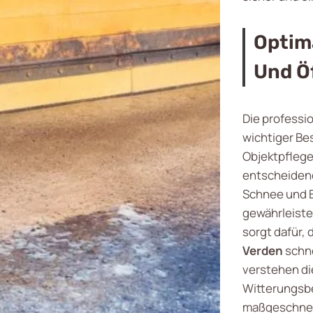
Optim
Und Ö
Die professi
wichtiger Be
Objektpflege
entscheidend
Schnee und Ei
gewährleiste
sorgt dafür,
Verden
schne
verstehen di
Witterungsbe
maßgeschnei