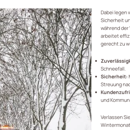
Dabei legen w
Sicherheit u
während der
arbeitet effi
gerecht zu w
Zuverlässigk
Schneefall.
Sicherheit:
Streuung na
Kundenzufri
und Kommun
Verlassen Si
Wintermonat