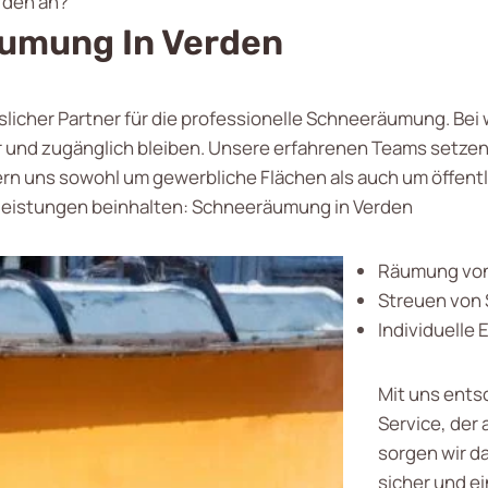
rden an?
umung In Verden
ässlicher Partner für die professionelle Schneeräumung. Be
r und zugänglich bleiben. Unsere erfahrenen Teams setzen
n uns sowohl um gewerbliche Flächen als auch um öffentli
leistungen beinhalten: Schneeräumung in Verden
Räumung von
Streuen von 
Individuelle
Mit uns ents
Service, der 
sorgen wir da
sicher und e