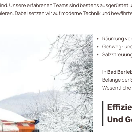
sind. Unsere erfahrenen Teams sind bestens ausgerüstet u
ieren. Dabei setzen wir auf moderne Technik und bewähr
Räumung von
Gehweg- un
Salzstreuung
In
Bad Berle
Belange der 
Wesentliche 
Effizi
Und G