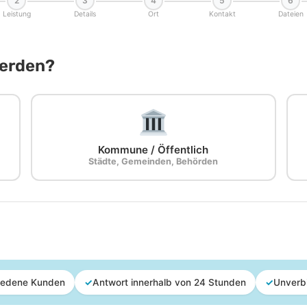
2
3
4
5
6
Leistung
Details
Ort
Kontakt
Dateien
Werden?
Kommune / Öffentlich
Städte, Gemeinden, Behörden
iedene Kunden
✓
Antwort innerhalb von 24 Stunden
✓
Unverb