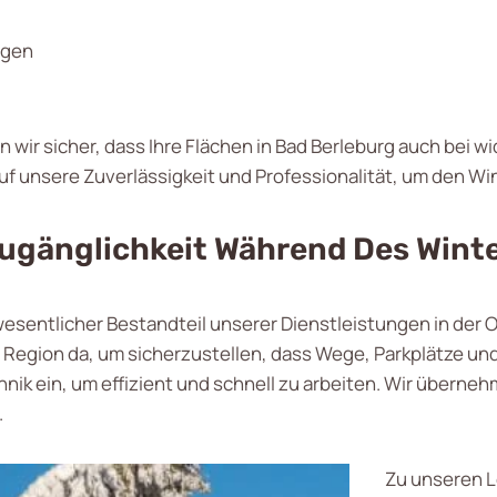
egen
en wir sicher, dass Ihre Flächen in Bad Berleburg auch bei
uf unsere Zuverlässigkeit und Professionalität, um den Win
Zugänglichkeit Während Des Wint
 wesentlicher Bestandteil unserer Dienstleistungen in der
Region da, um sicherzustellen, dass Wege, Parkplätze und
k ein, um effizient und schnell zu arbeiten. Wir überne
.
Zu unseren L