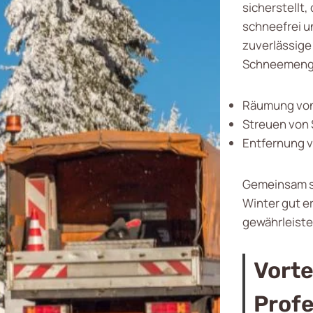
sicherstellt,
schneefrei u
zuverlässige 
Schneemeng
Räumung von
Streuen von 
Entfernung 
Gemeinsam so
Winter gut er
gewährleistet
Vorte
Profe