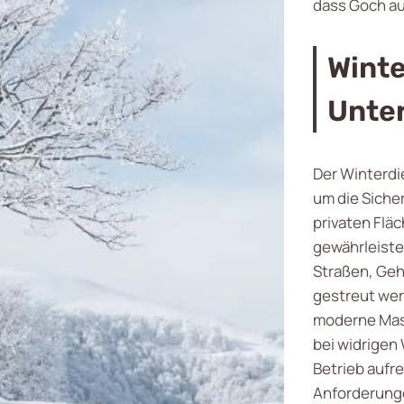
dass Goch auc
Winte
Unte
Der Winterdi
um die Siche
privaten Flä
gewährleiste
Straßen, Geh
gestreut we
moderne Mas
bei widrigen
Betrieb aufr
Anforderung