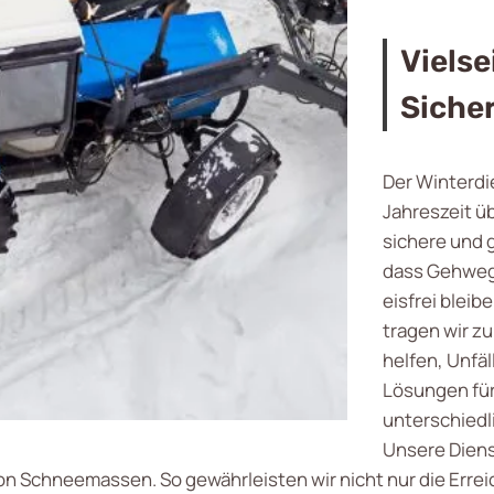
Vielse
Siche
Der Winterdi
Jahreszeit ü
sichere und g
dass Gehwege
eisfrei bleib
tragen wir zu
helfen, Unfä
Lösungen fü
unterschiedl
Unsere Dien
on Schneemassen. So gewährleisten wir nicht nur die Errei