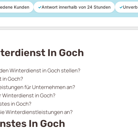
iedene Kunden
✓
Antwort innerhalb von 24 Stunden
✓
Unverb
terdienst In Goch
 den Winterdienst in Goch stellen?
t in Goch?
tleistungen für Unternehmen an?
 Winterdienst in Goch?
stes in Goch?
Sie Winterdienstleistungen an?
nstes In Goch