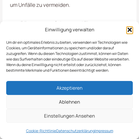
um Unfälle zu vermeiden.
Räumung von Schnee und Eis
Einwilligung verwalten
Streuung von Salz und Sand
Präventive Maßnahmen zur
Um dir ein optimales Erlebnis zu bieten, verwenden wir Technologien wie
Glättevermeidung
Cookies, um Geräteinformationen zu speichern und/oder darauf
zuzugreifen. Wenn du diesen Technologien zustimmst, können wir Daten
wie das Surfverhalten oder eindeutige IDs auf dieser Website verarbeiten.
Wenn du deine Einwillligung nicht erteilst oder zurückziehst, können
Vertrauen Sie auf unsere Erfahrung und unser
bestimmte Merkmale und Funktionen beeinträchtigt werden.
Engagement, um auch in der kalten Jahreszeit für
sichere Wege und Plätze in
Raesfeld
zu sorgen.
Akzeptieren
Ablehnen
Ablauf, Termine &
Reaktionszeiten
Einstellungen Ansehen
Cookie-Richtlinie
Datenschutzerklärung
Impressum
Der Winterdienst in
Raesfeld
ist entscheidend,