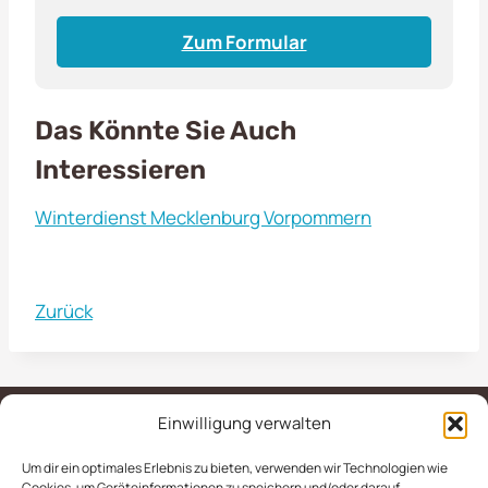
Zum Formular
Das Könnte Sie Auch
Interessieren
Winterdienst Mecklenburg Vorpommern
Zurück
Einwilligung verwalten
Um dir ein optimales Erlebnis zu bieten, verwenden wir Technologien wie
IMPRESSUM
AGB
Cookies, um Geräteinformationen zu speichern und/oder darauf