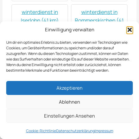
winterdienst in
winterdienst in
Iserlohn (41 km)
Rommerskirchen (41
km)
Einwilligung verwalten
Um dir ein optimales Erlebnis zu bieten, verwenden wir Technologien wie
winterdienst in
winterdienst in
Cookies, um Geräteinformationen zu speichern und/oder darauf
zuzugreifen. Wenn du diesen Technologien zustimmst, können wir Daten
Krefeld (42 km)
Moers (42 km)
wie das Surfverhalten oder eindeutige IDs auf dieser Website verarbeiten.
Wenn du deine Einwillligung nicht erteilst oder zurückziehst, können
bestimmte Merkmale und Funktionen beeinträchtigt werden.
winterdienst in Porz
winterdienst in
am Rhein (42 km)
Willich (42 km)
Akzeptieren
winterdienst in
winterdienst in
Ablehnen
Grevenbroich (43
Holzwickede (43 km)
Einstellungen Ansehen
km)
Cookie-Richtlinie
Datenschutzerklärung
Impressum
winterdienst in
winterdienst in