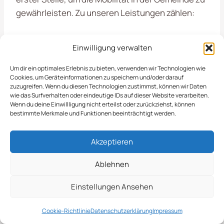
gewährleisten. Zu unseren Leistungen zählen:
Professionelle Schneeräumung von Straßen
Einwilligung verwalten
und Wegen
Streuung von Streugut auf Gehwegen und
Um dir ein optimales Erlebnis zu bieten, verwenden wir Technologien wie
Cookies, um Geräteinformationen zu speichern und/oder darauf
Parkplätzen
zuzugreifen. Wenn du diesen Technologien zustimmst, können wir Daten
Regelmäßige Überprüfung der Wetterlage
wie das Surfverhalten oder eindeutige IDs auf dieser Website verarbeiten.
Wenn du deine Einwillligung nicht erteilst oder zurückziehst, können
und schnelle Reaktion
bestimmte Merkmale und Funktionen beeinträchtigt werden.
Für eine sichere und angenehme Wintersaison in
Akzeptieren
Erwitte
sind wir Ihr kompetenter Partner im
Ablehnen
Bereich Objektpflege und Winterdienst.
Einstellungen Ansehen
Winterdienst In Erwitte
Cookie-Richtlinie
Datenschutzerklärung
Impressum