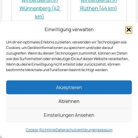
Wünnenberg (42
Rüthen (44 km)
km)
Einwilligung verwalten
winterdienst in
winterdienst in
Soest (44 km)
Ahlen (45 km)
Um dir ein optimales Erlebnis zu bieten, verwenden wir Technologien wie
Cookies, um Geräteinformationen zu speichern und/oder darauf
zuzugreifen. Wenn du diesen Technologien zustimmst, können wir Daten
wie das Surfverhalten oder eindeutige IDs auf dieser Website verarbeiten.
winterdienst in
winterdienst in
Wenn du deine Einwillligung nicht erteilst oder zurückziehst, können
Hüllhorst (46 km)
Porta Westfalica (47
bestimmte Merkmale und Funktionen beeinträchtigt werden.
km)
Akzeptieren
winterdienst in
winterdienst in
Ablehnen
Preußisch Oldendorf
Sendenhorst (47
(47 km)
km)
Einstellungen Ansehen
winterdienst in
winterdienst in
Cookie-Richtlinie
Datenschutzerklärung
Impressum