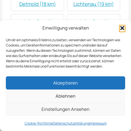
Detmold (18 km)
Lichtenau (19 km)
winterdienst in
winterdienst in
Einwilligung verwalten
Salzkotten (19 km)
Steinheim (21 km)
Um dir ein optimales Erlebnis zu bieten, verwenden wir Technologien wie
Cookies, um Geräteinformationen zu speichern und/oder darauf
winterdienst in
winterdienst in Lage
zuzugreifen. Wenn du diesen Technologien zustimmst, können wir Daten
Oerlinghausen (22
(23 km)
wie das Surfverhalten oder eindeutige IDs auf dieser Website verarbeiten.
Wenn du deine Einwillligung nicht erteilst oder zurückziehst, können
km)
bestimmte Merkmale und Funktionen beeinträchtigt werden.
winterdienst in Verl
winterdienst in
Akzeptieren
(23 km)
Brakel (26 km)
Ablehnen
winterdienst in
winterdienst in
Einstellungen Ansehen
Geseke (26 km)
Leopoldshöhe (27
km)
Cookie-Richtlinie
Datenschutzerklärung
Impressum