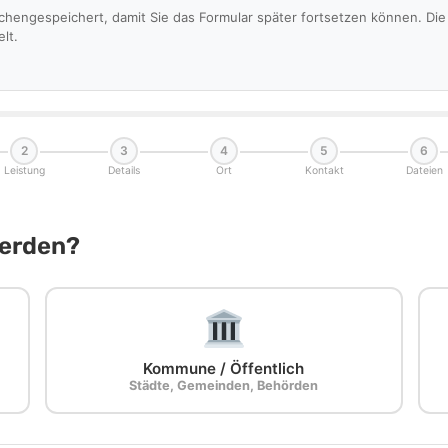
schengespeichert, damit Sie das Formular später fortsetzen können. D
lt.
2
3
4
5
6
Leistung
Details
Ort
Kontakt
Dateien
Werden?
Kommune / Öffentlich
Städte, Gemeinden, Behörden