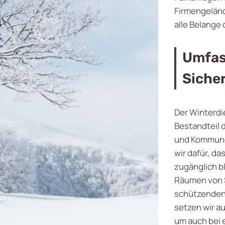
Firmengeländ
alle Belange 
Umfas
Siche
Der Winterdi
Bestandteil 
und Kommunen
wir dafür, da
zugänglich b
Räumen von 
schützenden 
setzen wir a
um auch bei 