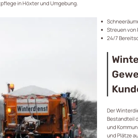
tpflege in Höxter und Umgebung.
Schneeräum
Streuen von 
24/7 Bereitsc
Winte
Gewer
Kunde
Der Winterdi
Bestandteil 
und Kommune
und Plätze au