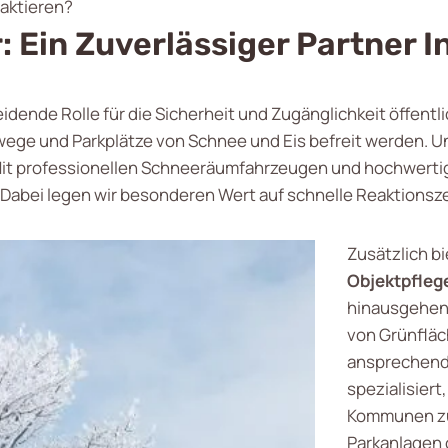
taktieren?
: Ein Zuverlässiger Partner I
idende Rolle für die Sicherheit und Zugänglichkeit öffentlic
hwege und Parkplätze von Schnee und Eis befreit werden. U
it professionellen Schneeräumfahrzeugen und hochwertig
 Dabei legen wir besonderen Wert auf schnelle Reaktionsz
Zusätzlich b
Objektpfleg
hinausgehen.
von Grünfläc
ansprechend 
spezialisier
Kommunen zu 
Parkanlagen 