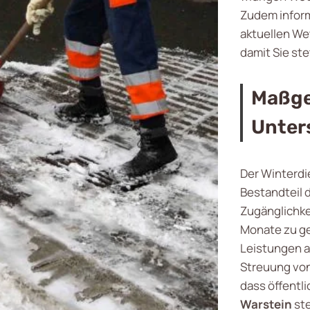
Zudem inform
aktuellen We
damit Sie ste
Maßge
Unter
Der Winterdi
Bestandteil 
Zugänglichke
Monate zu ge
Leistungen a
Streuung von
dass öffentl
Warstein
ste