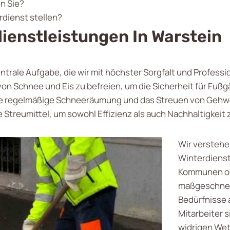
n Sie?
rdienst stellen?
enstleistungen In Warstein
entrale Aufgabe, die wir mit höchster Sorgfalt und Professio
von Schnee und Eis zu befreien, um die Sicherheit für Fuß
ie regelmäßige Schneeräumung und das Streuen von Gehwe
Streumittel, um sowohl Effizienz als auch Nachhaltigkeit 
Wir verstehe
Winterdienst
Kommunen ode
maßgeschneid
Bedürfnisse 
Mitarbeiter s
widrigen Wet