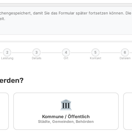
schengespeichert, damit Sie das Formular später fortsetzen können. D
lt.
2
3
4
5
6
Leistung
Details
Ort
Kontakt
Dateien
Werden?
Kommune / Öffentlich
Städte, Gemeinden, Behörden