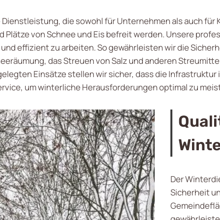
e Dienstleistung, die sowohl für Unternehmen als auch fü
d Plätze von Schnee und Eis befreit werden. Unsere profe
nd effizient zu arbeiten. So gewährleisten wir die Siche
eeräumung, das Streuen von Salz und anderen Streumitteln
legten Einsätze stellen wir sicher, dass die Infrastruktur 
ervice, um winterliche Herausforderungen optimal zu meis
Quali
Winte
Der Winterdi
Sicherheit u
Gemeindeflä
gewährleiste