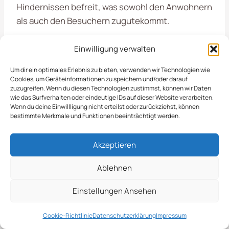
Hindernissen befreit, was sowohl den Anwohnern
als auch den Besuchern zugutekommt.
Einwilligung verwalten
Vorgaben Und Normen Für
Um dir ein optimales Erlebnis zu bieten, verwenden wir Technologien wie
Die Flächenräumung
Cookies, um Geräteinformationen zu speichern und/oder darauf
zuzugreifen. Wenn du diesen Technologien zustimmst, können wir Daten
wie das Surfverhalten oder eindeutige IDs auf dieser Website verarbeiten.
Wenn du deine Einwillligung nicht erteilst oder zurückziehst, können
Die
Räumung von öffentlichen Flächen in
bestimmte Merkmale und Funktionen beeinträchtigt werden.
Warstein
ist eine essentielle Dienstleistung, die
zur Sicherheit und Sauberkeit unserer Stadt
Akzeptieren
beiträgt. In der Zusammenarbeit mit Kommunen
und gewerblichen Kunden stellen wir sicher, dass
Ablehnen
Parks, Fußgängerzonen und andere öffentliche
Einstellungen Ansehen
Bereiche regelmäßig von Laub, Müll und anderen
Verunreinigungen befreit werden. Unsere
Cookie-Richtlinie
Datenschutzerklärung
Impressum
erfahrenen Teams setzen moderne Techniken