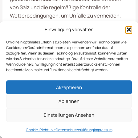
von Salz und die regelmäßige Kontrolle der
Wetterbedingungen, um Unfälle zu vermeiden.
Einwilligung verwalten
Qualitätssicherung &
Um dir ein optimales Erlebnis zu bieten, verwenden wir Technologien wie
Dokumentation
Cookies, um Geräteinformationen zu speichern und/oder darauf
zuzugreifen. Wenn du diesen Technologien zustimmst, können wir Daten
wie das Surfverhalten oder eindeutige IDs auf dieser Website verarbeiten.
Wenn du deine Einwillligung nicht erteilst oder zurückziehst, können
In der kalten Jahreszeit ist der
Winterdienst in
bestimmte Merkmale und Funktionen beeinträchtigt werden.
Winterberg
von großer Bedeutung,
insbesondere für Gewerbe und Kommunen. Wir
Akzeptieren
sorgen dafür, dass Straßen, Parkplätze und
Ablehnen
Gehwege schneefrei bleiben und sicher
begehbar sind. Unser engagiertes Team setzt
Einstellungen Ansehen
moderne Techniken und Geräte ein, um die
Herausforderungen des Winters effektiv zu
Cookie-Richtlinie
Datenschutzerklärung
Impressum
meistern. Dazu gehört nicht nur das Räumen von