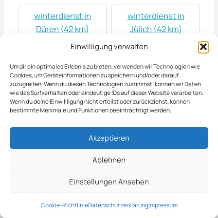
winterdienst in
winterdienst in
Düren (42 km)
Jülich (42 km)
Einwilligung verwalten
winterdienst in
winterdienst in
Um dir ein optimales Erlebnis zu bieten, verwenden wir Technologien wie
Meiderich (43 km)
Wegberg (43 km)
Cookies, um Geräteinformationen zu speichern und/oder darauf
zuzugreifen. Wenn du diesen Technologien zustimmst, können wir Daten
wie das Surfverhalten oder eindeutige IDs auf dieser Website verarbeiten.
winterdienst in
winterdienst in
Wenn du deine Einwillligung nicht erteilst oder zurückziehst, können
bestimmte Merkmale und Funktionen beeinträchtigt werden.
Halver (44 km)
Moers (44 km)
Akzeptieren
winterdienst in
winterdienst in
Hennef (45 km)
Linnich (45 km)
Ablehnen
Einstellungen Ansehen
winterdienst in
winterdienst in
Marienheide (45 km)
Schwalmtal (46 km)
Cookie-Richtlinie
Datenschutzerklärung
Impressum