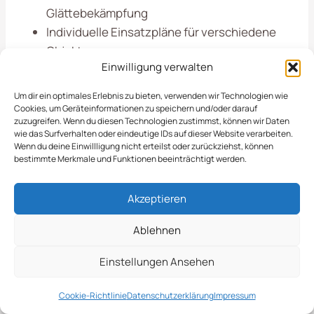
Glättebekämpfung
Individuelle Einsatzpläne für verschiedene
Objekte
Einwilligung verwalten
In
Wegberg
legen wir großen Wert auf
Um dir ein optimales Erlebnis zu bieten, verwenden wir Technologien wie
Cookies, um Geräteinformationen zu speichern und/oder darauf
Pünktlichkeit und Zuverlässigkeit, damit Ihre
zuzugreifen. Wenn du diesen Technologien zustimmst, können wir Daten
Flächen stets sicher und zugänglich bleiben. Mit
wie das Surfverhalten oder eindeutige IDs auf dieser Website verarbeiten.
Wenn du deine Einwillligung nicht erteilst oder zurückziehst, können
unserem engagierten Team sind wir jederzeit
bestimmte Merkmale und Funktionen beeinträchtigt werden.
bereit, um den Winterdienst nach Ihren
Bedürfnissen anzupassen.
Akzeptieren
Winterdienst In
Ablehnen
Einstellungen Ansehen
Wegberg: Zeitliche
Planung
Cookie-Richtlinie
Datenschutzerklärung
Impressum