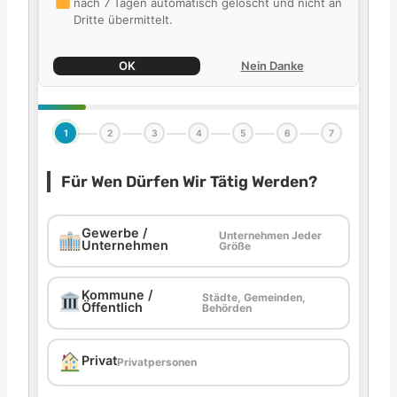
nach 7 Tagen automatisch gelöscht und nicht an
Dritte übermittelt.
OK
Nein Danke
1
2
3
4
5
6
7
Für Wen Dürfen Wir Tätig Werden?
Gewerbe /
Unternehmen Jeder
Unternehmen
Größe
Kommune /
Städte, Gemeinden,
Öffentlich
Behörden
Privat
Privatpersonen