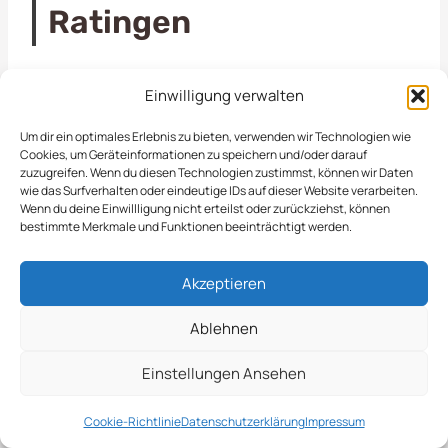
Ratingen
Schneeräumung
Streudienst
Einwilligung verwalten
Um dir ein optimales Erlebnis zu bieten, verwenden wir Technologien wie
Eisglättebekämpfun
Bereitschaftsdienst
Cookies, um Geräteinformationen zu speichern und/oder darauf
zuzugreifen. Wenn du diesen Technologien zustimmst, können wir Daten
g
wie das Surfverhalten oder eindeutige IDs auf dieser Website verarbeiten.
Wenn du deine Einwillligung nicht erteilst oder zurückziehst, können
bestimmte Merkmale und Funktionen beeinträchtigt werden.
Räumung von
Notfallservice
öffentlichen Flächen
Akzeptieren
Ablehnen
Jetzt Anfrage
Einstellungen Ansehen
Stellen
Cookie-Richtlinie
Datenschutzerklärung
Impressum