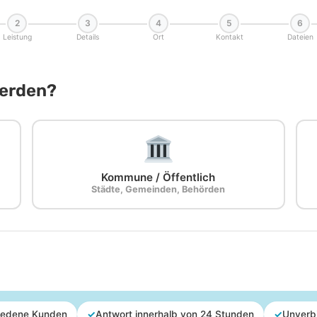
2
3
4
5
6
Leistung
Details
Ort
Kontakt
Dateien
Werden?
Kommune / Öffentlich
Städte, Gemeinden, Behörden
iedene Kunden
✓
Antwort innerhalb von 24 Stunden
✓
Unverb