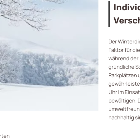
Indivi
Versc
Der Winterdi
Faktor für d
während der 
gründliche 
Parkplätzen 
gewährleiste
Uhr im Einsa
bewältigen. 
umweltfreundl
nachhaltig si
rten