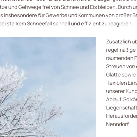
ätze und Gehwege frei von Schnee und Eis bleiben. Durch 
was insbesondere für Gewerbe und Kommunen von großer Be
bei starkem Schneefall schnell und effizient zu reagieren.
Zusätzlich ü
regelmäßige 
räumenden F
Streuen von 
Glätte sowie
flexiblen Ei
unserer Kund
Ablauf. So kö
Liegenschaft
Herausforder
Nenndorf