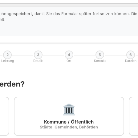
schengespeichert, damit Sie das Formular später fortsetzen können. D
lt.
2
3
4
5
6
Leistung
Details
Ort
Kontakt
Dateien
Werden?
Kommune / Öffentlich
Städte, Gemeinden, Behörden