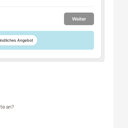
Weiter
indliches Angebot
lte an?