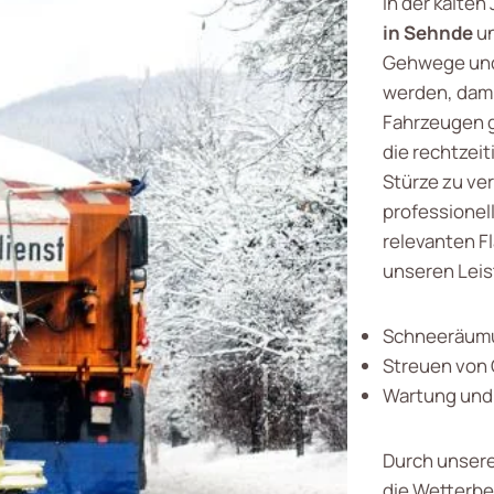
In der kalten
in Sehnde
un
Gehwege und 
werden, dami
Fahrzeugen g
die rechtzei
Stürze zu ve
professionell
relevanten F
unseren Lei
Schneeräumu
Streuen von
Wartung und 
Durch unser
die Wetterb