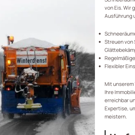
von Eis. Wir 
Ausführung u
Schneeräumu
Streuen von 
Glättebekäm
Regelmäßige 
Flexibler Ein
Mit unserem 
Ihre Immobili
erreichbar un
Expertise, u
meistern.