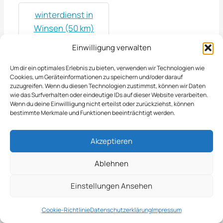
winterdienst in
Winsen (50 km)
Einwilligung verwalten
Um dir ein optimales Erlebnis zu bieten, verwenden wir Technologien wie
Jetzt Anfrage
Cookies, um Geräteinformationen zu speichern und/oder darauf
zuzugreifen. Wenn du diesen Technologien zustimmst, können wir Daten
Stellen
wie das Surfverhalten oder eindeutige IDs auf dieser Website verarbeiten.
Wenn du deine Einwillligung nicht erteilst oder zurückziehst, können
bestimmte Merkmale und Funktionen beeinträchtigt werden.
Zum Formular
Akzeptieren
Ablehnen
Das Könnte Sie Auch
Einstellungen Ansehen
Interessieren
Cookie-Richtlinie
Datenschutzerklärung
Impressum
Winterdienst Rheinland-Pfalz