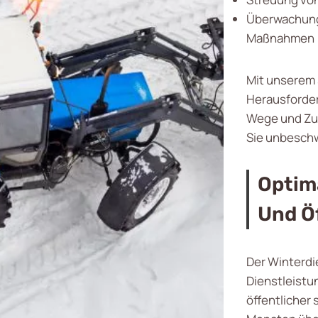
Überwachung
Maßnahmen
Mit unserem 
Herausforder
Wege und Zuf
Sie unbeschw
Optim
Und Ö
Der Winterdi
Dienstleistun
öffentlicher 