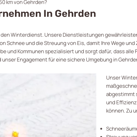
 50 km von Gehrden?
ernehmen In Gehrden
ür den Winterdienst. Unsere Dienstleistungen gewährleisten
on Schnee und die Streuung von Eis, damit Ihre Wege und 
e und Kommunen spezialisiert und sorgt dafür, dass alle 
nd unser Engagement für eine sichere Umgebung in Gehrde
Unser Winter
maßgeschneid
abgestimmt s
und Effizien
können. Zu u
Schneeräumu
Streuung von