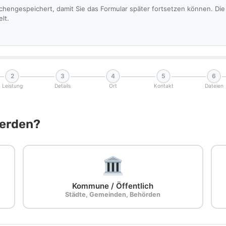
schengespeichert, damit Sie das Formular später fortsetzen können. D
lt.
2
3
4
5
6
Leistung
Details
Ort
Kontakt
Dateien
Werden?
Kommune / Öffentlich
Städte, Gemeinden, Behörden