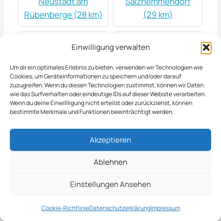
Neustadt am
Salzhemmendorf
Rübenberge (28 km)
(29 km)
winterdienst in
winterdienst in Bad
Einwilligung verwalten
Ilsede (33 km)
Salzdetfurth (34 km)
Um dir ein optimales Erlebnis zu bieten, verwenden wir Technologien wie
Cookies, um Geräteinformationen zu speichern und/oder darauf
winterdienst in
winterdienst in
zuzugreifen. Wenn du diesen Technologien zustimmst, können wir Daten
wie das Surfverhalten oder eindeutige IDs auf dieser Website verarbeiten.
Hameln (34 km)
Peine (35 km)
Wenn du deine Einwillligung nicht erteilst oder zurückziehst, können
bestimmte Merkmale und Funktionen beeinträchtigt werden.
winterdienst in
winterdienst in
Akzeptieren
Stadthagen (35 km)
Hessisch Oldendorf
(36 km)
Ablehnen
winterdienst in
winterdienst in
Einstellungen Ansehen
Alfeld (37 km)
Hambühren (40 km)
Cookie-Richtlinie
Datenschutzerklärung
Impressum